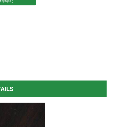
：
7
AILS