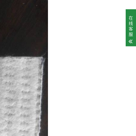
在
线
客
服