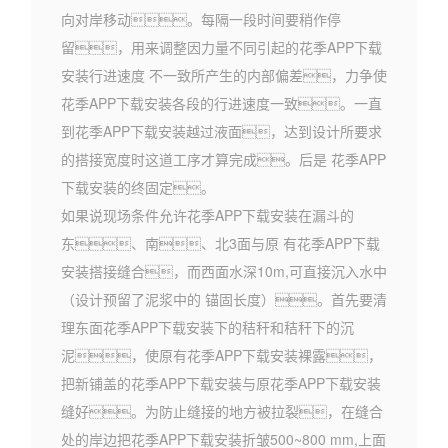
向对岸移动。每隔一段时间要稍作停
留，用来调整因力量不同引起的花季APP下载
安装行进速度 不一致所产生的内部偏差，力争使
花季APP下载安装各段的行进速度一致。一直
到花季APP下载安装越过液面，达到设计所要求
的搭接宽度时这道工序才算完成。后是 花季APP
下载安装的终固定。
如果说现场条件允许花季APP下载安装在漏斗的
东、南、北3面与原 有花季APP下载
安装搭接缝合，而西面水深10m,可直接沉入水中
（设计预留了泥浆中的 锚固长度）。首先要清
理东面花季APP下载安装下的秸秆和秸秆下的沉
泥，使原有花季APP下载安装裸露，
把新铺盖的花季APP下载安装与原花季APP下载安装
缝好。为防止缝接的地方被拉裂，在缝合
处的岸边把花季APP下载安装折皱500~800 mm,上面