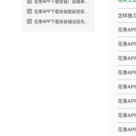
花季APP下载安装厂家越来越多产品选择出现盲区
13
花季APP下载安装能起到安全环境保护作用
14
怎样施
花季APP下载安装铺设前先洒一遍沥青的原因
15
花季A
花季A
花季A
花季A
花季A
花季A
花季A
花季A