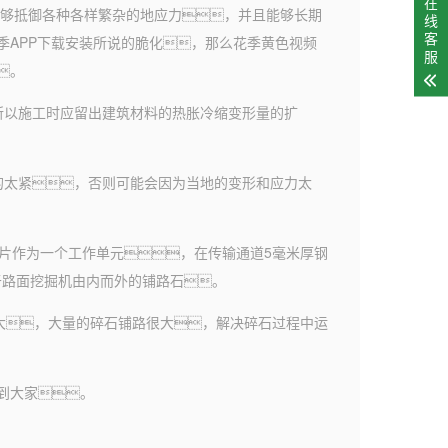
在
能够抵御各种各样繁杂的地应力，并且能够长期
线
客
季APP下载安装所说的脆化，那么花季黄色视频
服
。
以施工时应留出建筑材料的热胀冷缩变形量的扩
太紧，否则可能会因为当地的变形和应力太
片作为一个工作单元，在传输通道5毫米厚钢
于路面挖掘机由内而外的铺路石。
大，大量的碎石铺路很大，解决碎石过程中运
到大家。