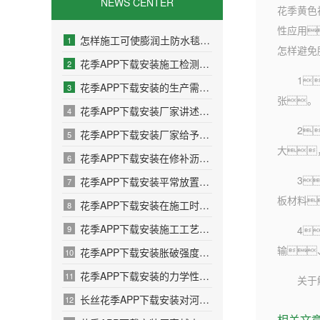
NEWS CENTER
花季黄色
性应用
怎样施工可使膨润土防水毯大发挥防水功能
1
怎样避免
花季APP下载安装施工检测有哪些方面？
2
1
花季APP下载安装的生产需要考虑哪些问题
3
张。
花季APP下载安装厂家讲述产品如何发挥作用的
4
2、
花季APP下载安装厂家给予施工的多项建议
5
大
花季APP下载安装在修补沥青路面的过程中需要注意哪些问题
6
3
花季APP下载安装平常放置的保密方法
7
板材料
花季APP下载安装在施工时温度对其有什么影响
8
花季APP下载安装施工工艺之应用于加筋土挡墙
9
4
输
花季APP下载安装胀破强度性能检测系统的设计
10
花季APP下载安装的力学性能理论模型问题
11
关于解决
长丝花季APP下载安装对河岸颗粒的影响
12
相关文