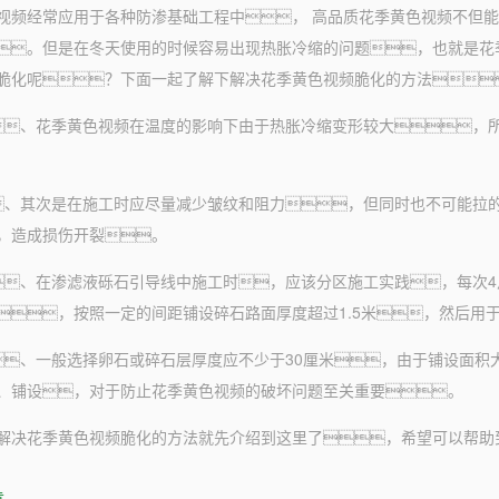
视频经常应用于各种防渗基础工程中， 高品质花季黄色视频不但
。但是在冬天使用的时候容易出现热胀冷缩的问题，也就是花
脆化呢？下面一起了解下解决花季黄色视频脆化的方法
、花季黄色视频在温度的影响下由于热胀冷缩变形较大，所
其次是在施工时应尽量减少皱纹和阻力，但同时也不可能拉的
，造成损伤开裂。
、在渗滤液砾石引导线中施工时，应该分区施工实践，每次4
，按照一定的间距铺设碎石路面厚度超过1.5米，然后用
、一般选择卵石或碎石层厚度应不少于30厘米，由于铺设面积
、铺设，对于防止花季黄色视频的破坏问题至关重要。
花季黄色视频脆化的方法就先介绍到这里了，希望可以帮助
章